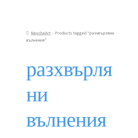
NevcheArt
Products tagged “разхвърляни
вълнения”
разхвърля
ни
вълнения